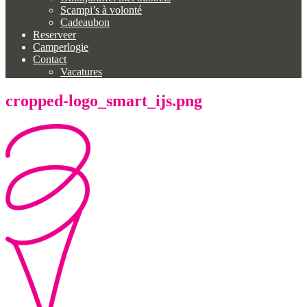
Scampi’s à volonté
Cadeaubon
Reserveer
Camperlogie
Contact
Vacatures
cropped-logo_smart_ijs.png