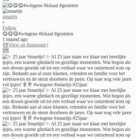
smartijs
•
Follow
😋😋😋#wingene #lokaal #genieten
1 maand ago
View on Instagram
|
4/6